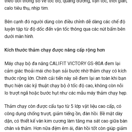
theo dõi thông số về tốc độ, quãng đường, vận tốc, thời gian,
calo tiêu thụ, nhịp tim.
Bên cạnh đó người dùng còn điều chỉnh dễ dàng các chế độ
luyện tập từ độ dốc đến vận tốc thông qua các nút bấm bên
dưới màn hình.
Kích thước thảm chạy được nâng cấp rộng hơn
Máy chạy bộ đa năng CALIFIT VICTORY GS-80A đem lại
cảm giác thoải mái cho bạn sải bước nhờ thảm chạy có kích
thước rộng lớn. Chính cải tiến này sẽ đem lại an toàn khi bạn
thực hiện các kỹ thuật chạy bộ ở tốc độ cao, không còn nỗi
lo trượt ngã hoặc bước hụt như các mẫu máy thảm chạy hẹp.
Thảm chạy còn được cấu tạo từ 5 lớp vật liệu cao cấp, có
công dụng chống trượt, giảm tiếng ồn, đàn hồi. Bề mặt dày
dặn, có thiết kế vân kim cương làm tăng ma sát cao giữa bàn
chân và thảm. Hơn nữa đệm êm ái, đàn hồi tốt còn giúp giảm