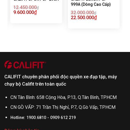
999A (Dòng Cao Cấp)
12.450.000
₫
₫
9.600.000
32.000.000
₫
₫
22.500.000
CALIFIT chuyên phân phối độc quyền xe đạp tập, máy
chạy bộ Califit trên toàn quốc
CN Tân Bình: 658 Cộng Hòa, P.13, Q.Tân Bình, TP.HCM
CN GÒ VẤP: 71 Trần Thị Nghỉ, P.7, Q.Gò Vấp, TP.HCM
Hotline: 1900.6810 - 0909 612 219